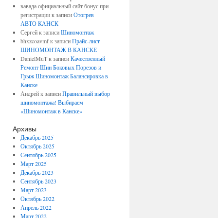
вавада официальный сайт бонус при
регистрации
к записи
Отогрев
АВТО КАНСК
Сергей
к записи
Шиномонтаж
bhxzcoavmf
к записи
Прайс-лист
ШИНОМОНТАЖ В КАНСКЕ
DanielMuT
к записи
Качественный
Ремонт Шин Боковых Порезов и
Грыж Шиномонтаж Балансировка в
Канске
Андрей
к записи
Правильный выбор
шиномонтажа! Выбираем
«Шиномонтаж в Канске»
Архивы
Декабрь 2025
Октябрь 2025
Сентябрь 2025
Март 2025
Декабрь 2023
Сентябрь 2023
Март 2023
Октябрь 2022
Апрель 2022
Март 2022