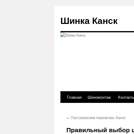
Перейти
к
Шинка Канск
содержимому
Главная
Шиномонтаж
Контакт
←
Пассажирские перевозки, Канск
Правильный выбор 