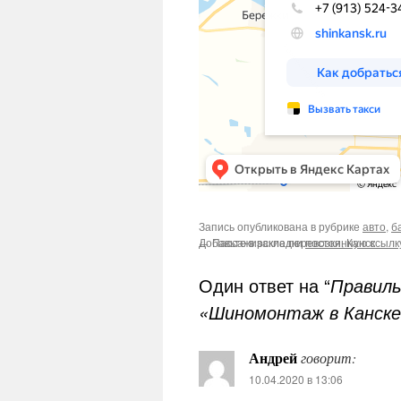
Запись опубликована в рубрике
авто
,
б
Добавьте в закладки
←
Пассажирские перевозки, Канск
постоянную ссылк
Один ответ на “
Правил
«Шиномонтаж в Канске
Андрей
говорит:
10.04.2020 в 13:06