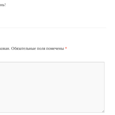
нь!
*
кован.
Обязательные поля помечены